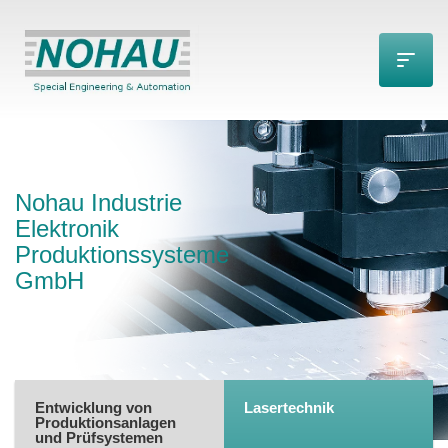
Firmengeschichte
Impressum
Datenschutz
AGB
Nohau Industrie
Elektronik
Produktionssysteme
GmbH
Entwicklung von
Lasertechnik
Produktionsanlagen
und Prüfsystemen